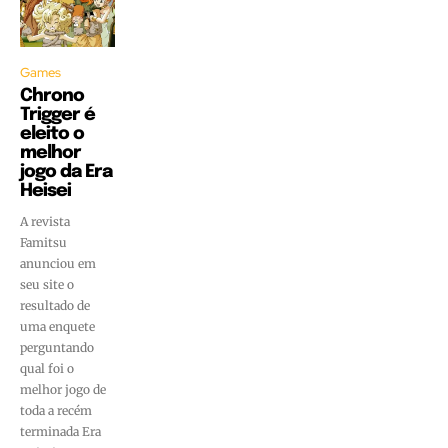
Games
Chrono
Trigger é
eleito o
melhor
jogo da Era
Heisei
A revista
Famitsu
anunciou em
seu site o
resultado de
uma enquete
perguntando
qual foi o
melhor jogo de
toda a recém
terminada Era