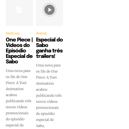
Notícias
Anime
One Piece |
Especial do
Vídeos do
Sabo
Episódio
ganha três
Especial de
trailers!
Sabo
Uma nova para
Uma nova para
os fãs de One
os fãs de One
Piece: A Toei
Piece: A Toei
Animation
Animation
acabou
acabou
publicando três
publicando três
novos vídeos
novos vídeos
promocionais
promocionais
do episódio
do episódio
especial do
especial do
Sabo,