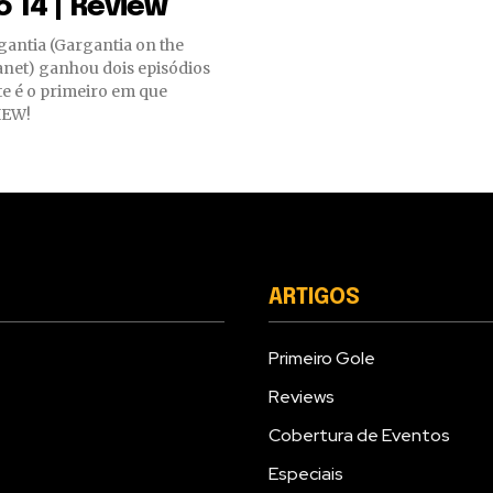
o 14 | Review
gantia (Gargantia on the
anet) ganhou dois episódios
ste é o primeiro em que
IEW!
ARTIGOS
Primeiro Gole
Reviews
Cobertura de Eventos
Especiais