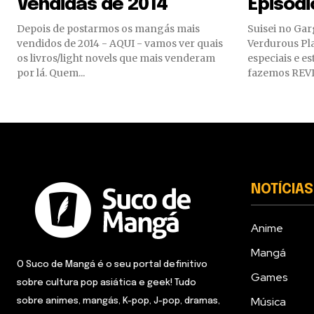
Vendidas de 2014
Episódi
Depois de postarmos os mangás mais
Suisei no Gar
vendidos de 2014 - AQUI - vamos ver quais
Verdurous Pl
os livros/light novels que mais venderam
especiais e e
por lá. Quem...
fazemos REV
NOTÍCIAS
Anime
Mangá
O Suco de Mangá é o seu portal definitivo
Games
sobre cultura pop asiática e geek! Tudo
Música
sobre animes, mangás, K-pop, J-pop, dramas,