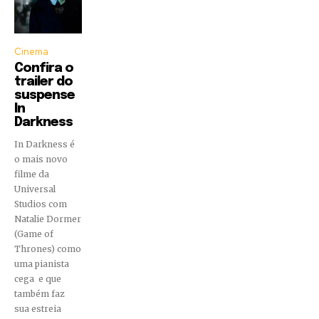
Cinema
Confira o
trailer do
suspense
In
Darkness
In Darkness é
o mais novo
filme da
Universal
Studios com
Natalie Dormer
(Game of
Thrones) como
uma pianista
cega e que
também faz
sua estreia