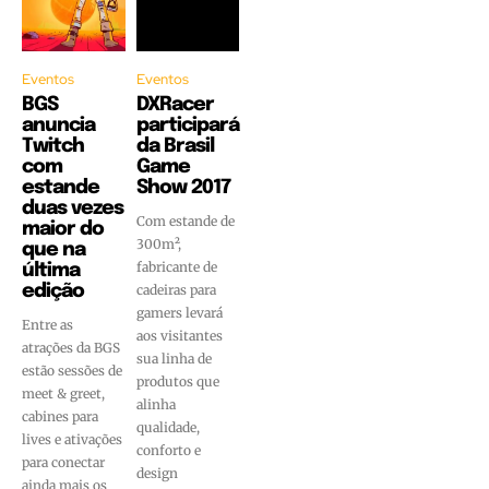
Eventos
Eventos
BGS
DXRacer
anuncia
participará
Twitch
da Brasil
com
Game
estande
Show 2017
duas vezes
Com estande de
maior do
300m²,
que na
fabricante de
última
edição
cadeiras para
gamers levará
Entre as
aos visitantes
atrações da BGS
sua linha de
estão sessões de
produtos que
meet & greet,
alinha
cabines para
qualidade,
lives e ativações
conforto e
para conectar
design
ainda mais os