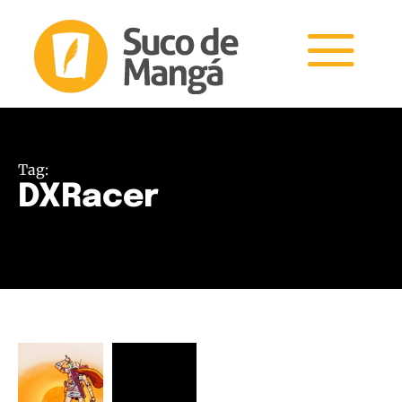
Tag:
DXRacer