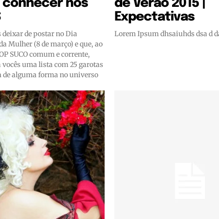
a conhecer nos
de Verão 2015 |
S
Expectativas
deixar de postar no Dia
Lorem Ipsum dhsaiuhds dsa d d
da Mulher (8 de março) e que, ao
TOP SUCO comum e corrente,
 vocês uma lista com 25 garotas
 de alguma forma no universo