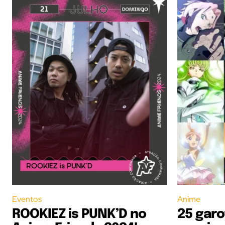
Eventos
Anime
ROOKIEZ is PUNK’D no
25 garo