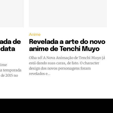
Anime
ada de
Revelada a arte do novo
 data
anime de Tenchi Muyo
Olha só! A Nova Animação de Tenchi Muyo já
está dando suas caras, de fato. O character
nime
design dos novos personagens foram
nda temporada
revelados e...
o de 2015 no