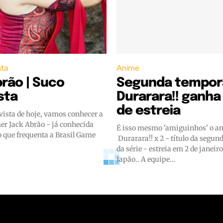
sta
Anime
rão | Suco
Segunda tempor
sta
Durarara!! ganha
de estreia
vista de hoje, vamos conhecer a
er Jack Abrão - já conhecida
É isso mesmo 'amiguinhos' o a
o que frequenta a Brasil Game
Durarara!! x 2 - título da segu
da série - estreia em 2 de janeir
Japão.. A equipe...