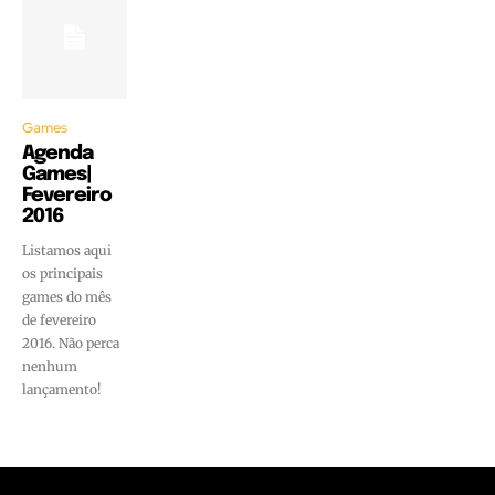
Games
Agenda
Games|
Fevereiro
2016
Listamos aqui
os principais
games do mês
de fevereiro
2016. Não perca
nenhum
lançamento!