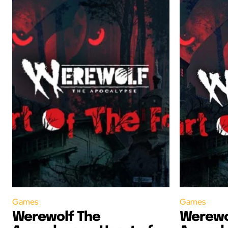
Games
Games
Werewolf The
Werewo