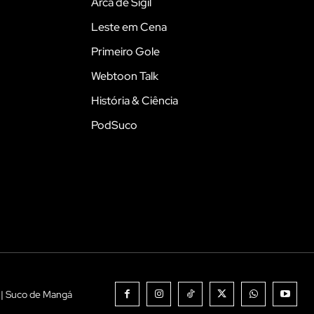
Arca de Sigil
Leste em Cena
Primeiro Gole
Webtoon Talk
História & Ciência
PodSuco
 | Suco de Mangá