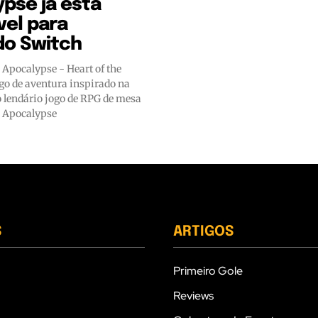
pse já está
vel para
do Switch
 Apocalypse - Heart of the
go de aventura inspirado na
o lendário jogo de RPG de mesa
 Apocalypse
S
ARTIGOS
Primeiro Gole
Reviews