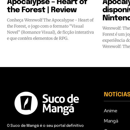
Apocalypse – Heart of
Apocaly
the Forest | Review
disponí
Ninten
Conheça Werewolf The Apocalypse - Heart of
the Forest, o jogo com o formato “Visual
Werewolf: The
Novel” (Romance Visual), de ficção interativa
Forest é um jo
e que contém elementos de RPG.
experiência d
Werewolf: The
NOTÍCIA
Anime
Mangá
O Suco de Mangá é o seu portal definitivo