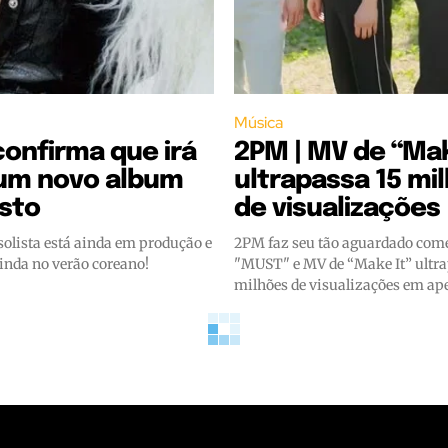
Música
onfirma que irá
2PM | MV de “Mak
 um novo album
ultrapassa 15 mi
sto
de visualizações
olista está ainda em produção e
2PM faz seu tão aguardado co
inda no verão coreano!
"MUST" e MV de “Make It” ultra
milhões de visualizações em ape