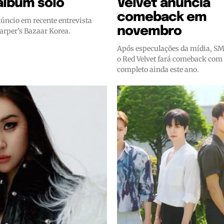
álbum solo
Velvet anuncia
comeback em
núncio em recente entrevista
novembro
arper’s Bazaar Korea.
Após especulações da mídia, S
o Red Velvet fará comeback co
completo ainda este ano.