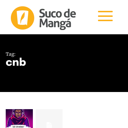
Tag:
cnb