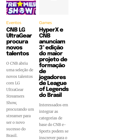
Eventos
Games
CNB LG
HyperX e
UltraGear
CNB
procura
anunciam
novos
3ª edição
talentos
do maior
projeto de
O CNB abriu
formação
uma seleção de
de
novos talentos
jogadores
com LG
de League
of Legends
UltraGear
do Brasil
Streamers
Show,
Interessados em
procurando um
integrar as
streamer para
categorias de
ser o novo
base do CNB e-
sucesso do
Sports podem se
Brasil.
inscrever para o