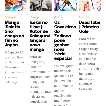
Mangá
Mangá
Anime
Mangá
Mangá
Isekai no
Os
Dead Tube
‘Saintia
Hime |
Cavaleiros
| Primeiro
Shô’
Autor de
do
Gole
chega ao
Kakegurui
Zodíaco
Para fãs de
fim no
lançará
pode
séries como
Japão
novo
ganhar
Corpse Party,
mangá
nova
O Capítulo 86
‘série
Dead Tube é
Autor de
marca o final
especial’
uma incrível
Kakegurui,
do Spinoff de
descoberta
Foi divulgado
Homura
Cavaleiros do
com um roteiro
um aviso de
Kawamoto, irá
Zodíaco após 8
instigante,
que no dia 19
lançar um novo
anos em
muita ação,
de novembro
mangá na
publicação.
sangue e
será feito um
revista
suspense!
anúncio
Champion RED
envolvendo
- desta vez
uma “série
sem plágios
especial” de