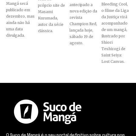
Mangá será
Bleeding Cool,
antecipado a
próprio site de
publicado em
o filme da Liga
nova edição da
Masami
dezembro, mas
da Justiça virá
revista
Kurumada,
ainda não há
acompanhado
Champion Red,
autor da série
uma data
de um mangá,
lançada hoje,
clássica.
divulgada.
ilustrado por
sábado 19 de
Shiori
agosto.
Teshirogi de
Saint Seiya:
Lost Canvas.
O Suco de Mangá é o seu portal definitivo sobre cultura pop