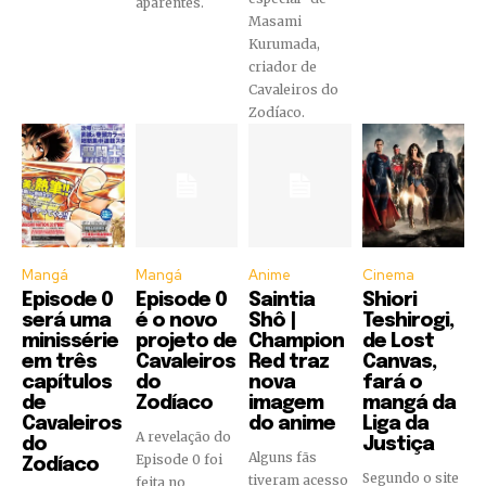
aparentes.
Masami
Kurumada,
criador de
Cavaleiros do
Zodíaco.
Mangá
Mangá
Anime
Cinema
Episode 0
Episode 0
Saintia
Shiori
será uma
é o novo
Shô |
Teshirogi,
minissérie
projeto de
Champion
de Lost
em três
Cavaleiros
Red traz
Canvas,
capítulos
do
nova
fará o
de
Zodíaco
imagem
mangá da
Cavaleiros
do anime
Liga da
A revelação do
do
Justiça
Alguns fãs
Episode 0 foi
Zodíaco
Segundo o site
tiveram acesso
feita no