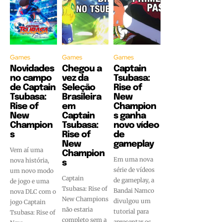
Games
Games
Games
Novidades
Chegou a
Captain
no campo
vez da
Tsubasa:
de Captain
Seleção
Rise of
Tsubasa:
Brasileira
New
Rise of
em
Champion
New
Captain
s ganha
Champion
Tsubasa:
novo vídeo
s
Rise of
de
New
gameplay
Vem aí uma
Champion
Em uma nova
nova história,
s
série de vídeos
um novo modo
Captain
de gameplay, a
de jogo e uma
Tsubasa: Rise of
Bandai Namco
nova DLC com o
New Champions
divulgou um
jogo Captain
não estaria
tutorial para
Tsubasa: Rise of
completo sem a
apresentar os