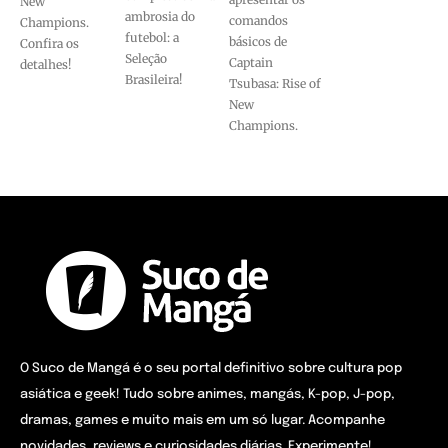
New
ambrosia do
comandos
Champions.
futebol: a
básicos de
Confira os
Seleção
Captain
detalhes!
Brasileira!
Tsubasa: Rise of
New
Champions.
O Suco de Mangá é o seu portal definitivo sobre cultura pop
asiática e geek! Tudo sobre animes, mangás, K-pop, J-pop,
dramas, games e muito mais em um só lugar. Acompanhe
novidades, reviews e curiosidades diárias. Experimente!