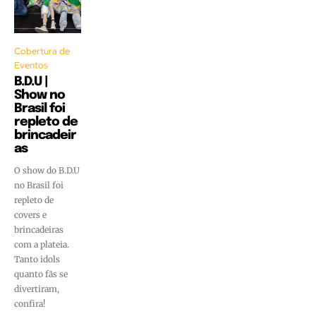
Cobertura de
Eventos
B.D.U |
Show no
Brasil foi
repleto de
brincadeir
as
O show do B.D.U
no Brasil foi
repleto de
covers e
brincadeiras
com a plateia.
Tanto idols
quanto fãs se
divertiram,
confira!