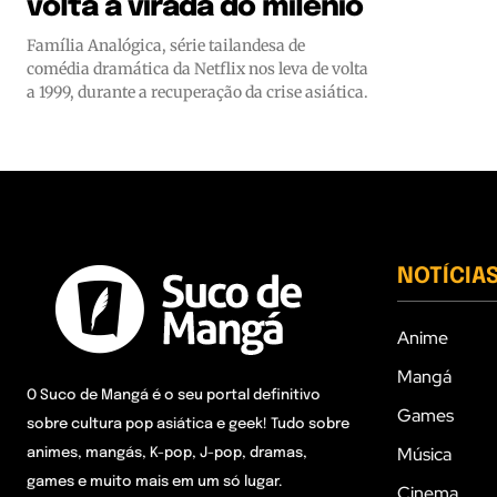
volta à virada do milênio
Família Analógica, série tailandesa de
comédia dramática da Netflix nos leva de volta
a 1999, durante a recuperação da crise asiática.
NOTÍCIA
Anime
Mangá
O Suco de Mangá é o seu portal definitivo
Games
sobre cultura pop asiática e geek! Tudo sobre
Música
animes, mangás, K-pop, J-pop, dramas,
games e muito mais em um só lugar.
Cinema