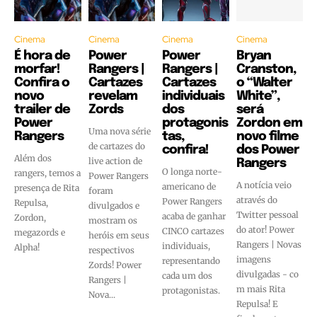
Cinema
Cinema
Cinema
Cinema
É hora de
Power
Power
Bryan
morfar!
Rangers |
Rangers |
Cranston,
Confira o
Cartazes
Cartazes
o “Walter
novo
revelam
individuais
White”,
trailer de
Zords
dos
será
Power
protagonis
Zordon em
Uma nova série
Rangers
tas,
novo filme
de cartazes do
confira!
dos Power
Além dos
live action de
Rangers
O longa norte-
rangers, temos a
Power Rangers
A notícia veio
americano de
presença de Rita
foram
através do
Power Rangers
Repulsa,
divulgados e
Twitter pessoal
acaba de ganhar
Zordon,
mostram os
do ator! Power
CINCO cartazes
megazords e
heróis em seus
Rangers | Novas
individuais,
Alpha!
respectivos
imagens
representando
Zords! Power
divulgadas - co
cada um dos
Rangers |
m mais Rita
protagonistas.
Nova...
Repulsa! E