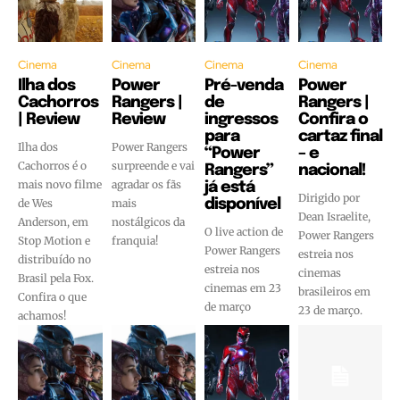
Cinema
Cinema
Cinema
Cinema
Ilha dos
Power
Pré-venda
Power
Cachorros
Rangers |
de
Rangers |
| Review
Review
ingressos
Confira o
para
cartaz final
Ilha dos
Power Rangers
“Power
– e
Cachorros é o
surpreende e vai
Rangers”
nacional!
mais novo filme
agradar os fãs
já está
Dirigido por
de Wes
mais
disponível
Dean Israelite,
Anderson, em
nostálgicos da
O live action de
Power Rangers
Stop Motion e
franquia!
Power Rangers
estreia nos
distribuído no
estreia nos
cinemas
Brasil pela Fox.
cinemas em 23
brasileiros em
Confira o que
de março
23 de março.
achamos!