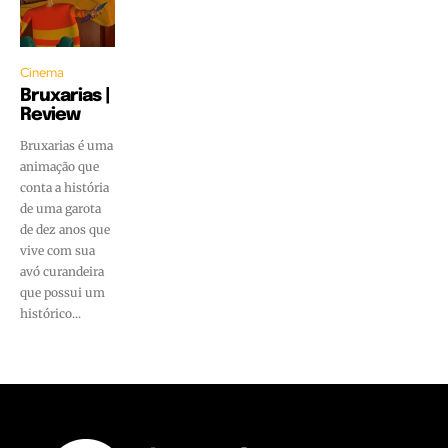
Cinema
Bruxarias |
Review
Bruxarias é uma
animação que
conta a história
de uma garota
de dez anos que
vive com sua
avó curandeira
que possui um
histórico...