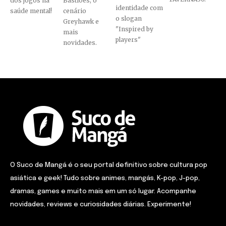
dos jogos na
Bastiões, o
identidade com
saúde mental!
cenário
o slogan
Greyhawk e
"Inspired by
mais
players"
novidades.
O Suco de Mangá é o seu portal definitivo sobre cultura pop
asiática e geek! Tudo sobre animes, mangás, K-pop, J-pop,
dramas, games e muito mais em um só lugar. Acompanhe
novidades, reviews e curiosidades diárias. Experimente!