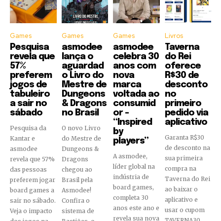
Games
Games
Games
Livros
Pesquisa
asmodee
asmodee
Taverna
revela que
lança o
celebra 30
do Rei
57%
aguardad
anos com
oferece
preferem
o Livro do
nova
R$30 de
jogos de
Mestre de
marca
desconto
tabuleiro
Dungeons
voltada ao
no
a sair no
& Dragons
consumid
primeiro
sábado
no Brasil
or –
pedido via
“Inspired
aplicativo
Pesquisa da
O novo Livro
by
Garanta R$30
Kantar e
do Mestre de
players”
de desconto na
asmodee
Dungeons &
A asmodee,
sua primeira
revela que 57%
Dragons
líder global na
compra na
das pessoas
chegou ao
indústria de
Taverna do Rei
preferem jogar
Brasil pela
board games,
ao baixar o
board games a
Asmodee!
completa 30
aplicativo e
sair no sábado.
Confira o
anos este ano e
usar o cupom
Veja o impacto
sistema de
revela sua nova
TAVERNA30.