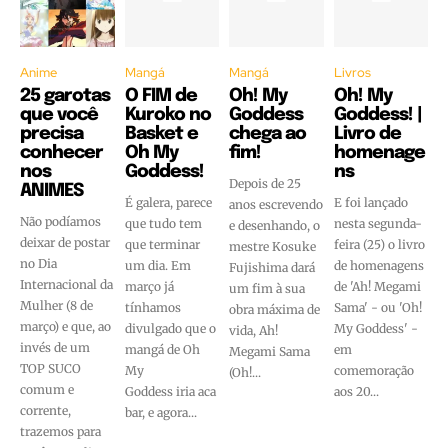
Anime
Mangá
Mangá
Livros
25 garotas
O FIM de
Oh! My
Oh! My
que você
Kuroko no
Goddess
Goddess! |
precisa
Basket e
chega ao
Livro de
conhecer
Oh My
fim!
homenage
nos
Goddess!
ns
Depois de 25
ANIMES
É galera, parece
E foi lançado
anos escrevendo
Não podíamos
que tudo tem
nesta segunda-
e desenhando, o
deixar de postar
que terminar
feira (25) o livro
mestre Kosuke
no Dia
um dia. Em
de homenagens
Fujishima dará
Internacional da
março já
de 'Ah! Megami
um fim à sua
Mulher (8 de
tínhamos
Sama' - ou 'Oh!
obra máxima de
março) e que, ao
divulgado que o
My Goddess' -
vida, Ah!
invés de um
mangá de Oh
em
Megami Sama
TOP SUCO
My
comemoração
(Oh!...
comum e
Goddess iria aca
aos 20...
corrente,
bar, e agora...
trazemos para