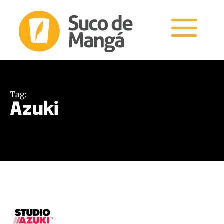
Tag:
Azuki