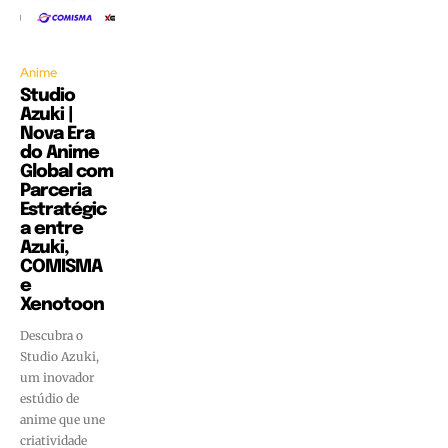
Anime
Studio
Azuki |
Nova Era
do Anime
Global com
Parceria
Estratégic
a entre
Azuki,
COMISMA
e
Xenotoon
Descubra o
Studio Azuki,
um inovador
estúdio de
anime que une
criatividade