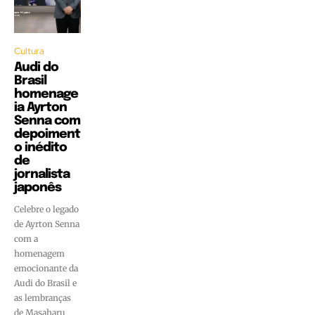
Cultura
Audi do
Brasil
homenage
ia Ayrton
Senna com
depoiment
o inédito
de
jornalista
japonês
Celebre o legado
de Ayrton Senna
com a
homenagem
emocionante da
Audi do Brasil e
as lembranças
de Masaharu