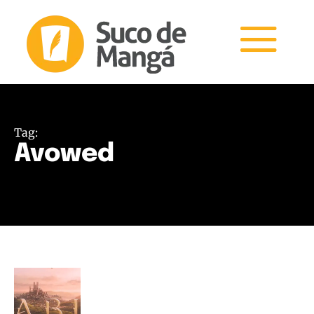
Tag:
Avowed