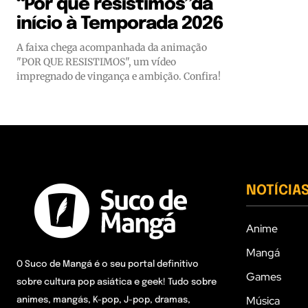
“Por que resistimos”dá
início à Temporada 2026
A faixa chega acompanhada da animação
"POR QUE RESISTIMOS", um vídeo
impregnado de vingança e ambição. Confira!
NOTÍCIA
Anime
Mangá
O Suco de Mangá é o seu portal definitivo
Games
sobre cultura pop asiática e geek! Tudo sobre
Música
animes, mangás, K-pop, J-pop, dramas,