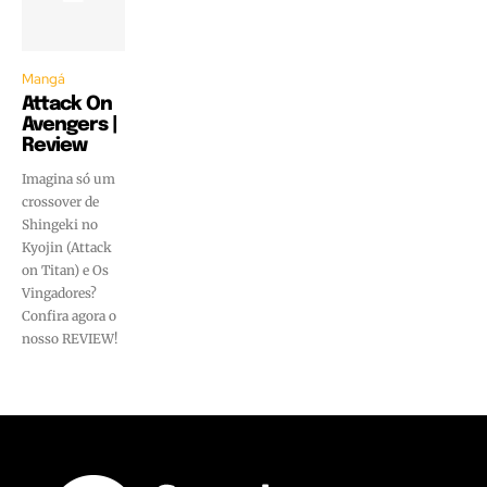
Mangá
Attack On
Avengers |
Review
Imagina só um
crossover de
Shingeki no
Kyojin (Attack
on Titan) e Os
Vingadores?
Confira agora o
nosso REVIEW!