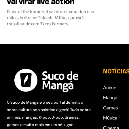
vai virar live action
Blade of the Immortal vai virar live action nas
mãos do diretor Takashi Miike, que está
trabalhando com Terra Formars.
NOTÍCIA
Anime
Mangá
O Suco de Mangá é o seu portal definitivo
Games
sobre cultura pop asiática e geek! Tudo sobre
Música
animes, mangás, K-pop, J-pop, dramas,
games e muito mais em um só lugar.
Cinema