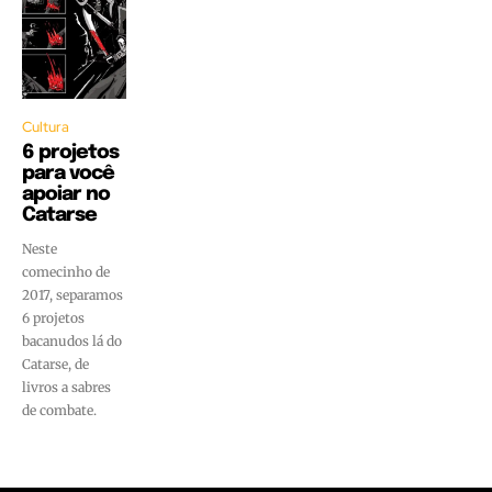
Cultura
6 projetos
para você
apoiar no
Catarse
Neste
comecinho de
2017, separamos
6 projetos
bacanudos lá do
Catarse, de
livros a sabres
de combate.