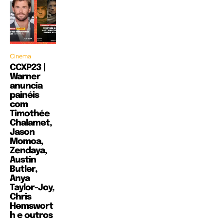
Cinema
CCXP23 |
Warner
anuncia
painéis
com
Timothée
Chalamet,
Jason
Momoa,
Zendaya,
Austin
Butler,
Anya
Taylor-Joy,
Chris
Hemswort
h e outros