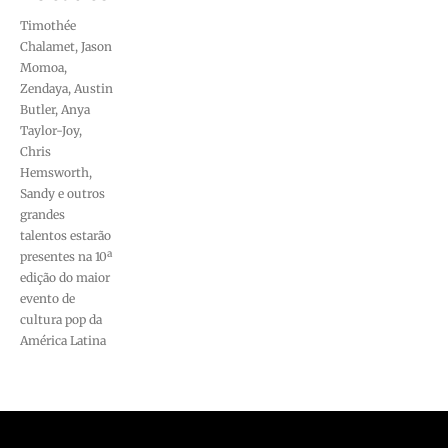
Timothée
Chalamet, Jason
Momoa,
Zendaya, Austin
Butler, Anya
Taylor-Joy,
Chris
Hemsworth,
Sandy e outros
grandes
talentos estarão
presentes na 10ª
edição do maior
evento de
cultura pop da
América Latina