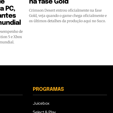
de
na fase Gold
a PC,
Crimson Desert entrou oficialmente na fase
antes
Gold, veja quando o game chega oficialmente e
os últimos detalhes da produção aqui no Suco.
undial
desempenho de
tion 5 e Xbox
 mundial.
PROGRAMAS
Juicebox
Select & Play