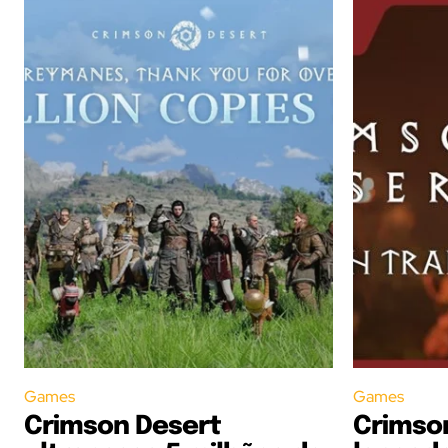
Games
Games
Crimson Desert
Crimso