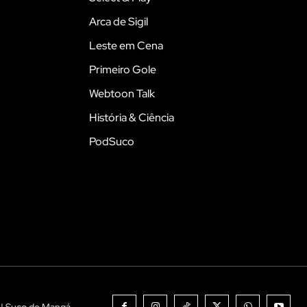
Arca de Sigil
Leste em Cena
Primeiro Gole
Webtoon Talk
História & Ciência
PodSuco
 | Suco de Mangá