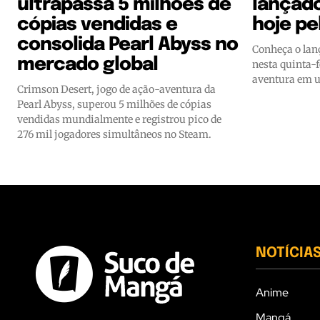
ultrapassa 5 milhões de
lançad
cópias vendidas e
hoje pe
consolida Pearl Abyss no
Conheça o lan
mercado global
nesta quinta-
aventura em u
Crimson Desert, jogo de ação-aventura da
Pearl Abyss, superou 5 milhões de cópias
vendidas mundialmente e registrou pico de
276 mil jogadores simultâneos no Steam.
NOTÍCIA
Anime
Mangá