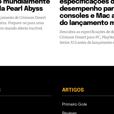
o mundialmente
especificações 
la Pearl Abyss
desempenho par
consoles e Mac 
çamento de Crimson Desert
do lançamento m
feira. Prepare-se para uma
m mundo aberto incrível.
Descubra as especificações de 
Crimson Desert para PC, PlaySta
Series X|S antes do lançamento
S
ARTIGOS
Primeiro Gole
Reviews