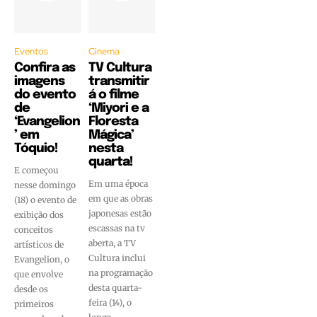
Eventos
Cinema
Confira as
TV Cultura
imagens
transmitir
do evento
á o filme
de
‘Miyori e a
‘Evangelion
Floresta
’ em
Mágica’
Tóquio!
nesta
quarta!
E começou
Em uma época
nesse domingo
em que as obras
(18) o evento de
japonesas estão
exibição dos
escassas na tv
conceitos
aberta, a TV
artísticos de
Cultura inclui
Evangelion, o
na programação
que envolve
desta quarta-
desde os
feira (14), o
primeiros