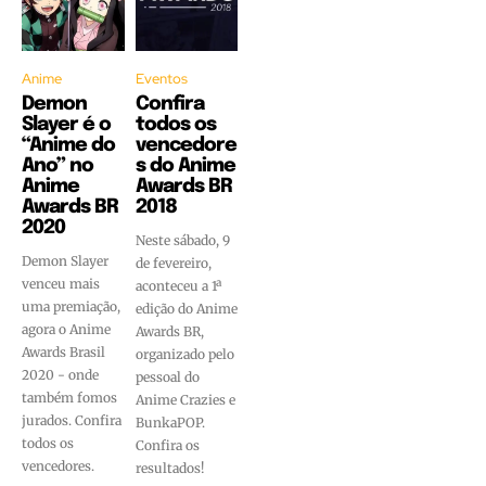
Anime
Eventos
Demon
Confira
Slayer é o
todos os
“Anime do
vencedore
Ano” no
s do Anime
Anime
Awards BR
Awards BR
2018
2020
Neste sábado, 9
Demon Slayer
de fevereiro,
venceu mais
aconteceu a 1ª
uma premiação,
edição do Anime
agora o Anime
Awards BR,
Awards Brasil
organizado pelo
2020 - onde
pessoal do
também fomos
Anime Crazies e
jurados. Confira
BunkaPOP.
todos os
Confira os
vencedores.
resultados!