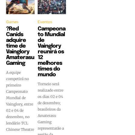
Games
Eventos
?Red
Campeona
Canids
to Mundial
adquire
de
time de
Vainglory
Vainglory
reunirá os
Amaterasu
12
Gaming
melhores
times do
A equipe
mundo
competirá no
Torneio será
primeiro
realizado entre
Campeonato
os dias 02 e 04
Mundial de
de dezembro;
Vainglory, entre
brasileiros da
02 e 04 de
Amaterasu
dezembro, no
Gaming
lendário TCL
representarão a
Chinese Theatre
região da