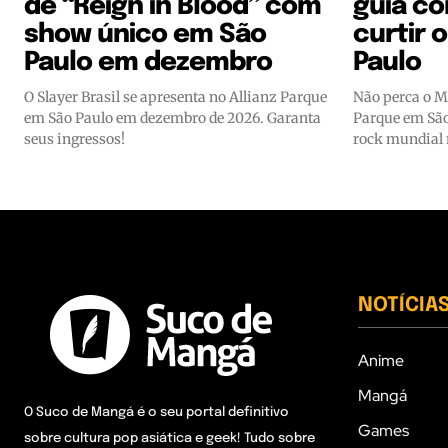
de “Reign in Blood” com
guia c
show único em São
curtir 
Paulo em dezembro
Paulo
O Slayer Brasil se apresenta no Allianz Parque
Não perca o M
em São Paulo em dezembro de 2026. Garanta
Parque em São
seus ingressos!
rock mundial n
NOTÍCIA
Anime
Mangá
O Suco de Mangá é o seu portal definitivo
Games
sobre cultura pop asiática e geek! Tudo sobre