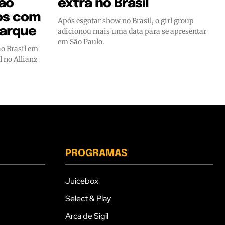
 ao
extra no Brasil
nos com
Após esgotar show no Brasil, o girl group
Parque
adicionou mais uma data para se apresentar
em São Paulo.
o Brasil em
 no Allianz
PROGRAMAS
Juicebox
Select & Play
Arca de Sigil