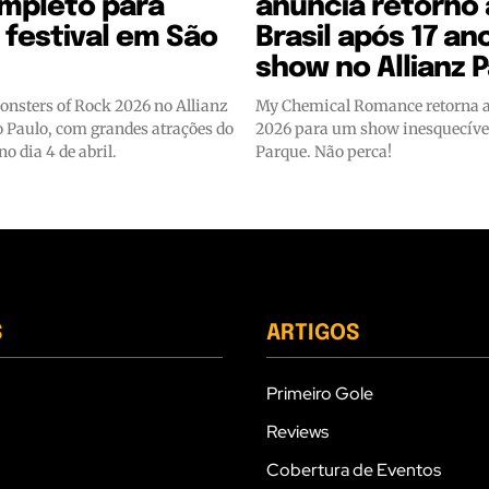
ompleto para
anuncia retorno
o festival em São
Brasil após 17 a
show no Allianz 
onsters of Rock 2026 no Allianz
My Chemical Romance retorna a
 Paulo, com grandes atrações do
2026 para um show inesquecível
o dia 4 de abril.
Parque. Não perca!
S
ARTIGOS
Primeiro Gole
Reviews
Cobertura de Eventos