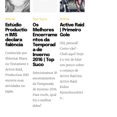
Anime
Top Suco
Anime
Estúdio
Os
Active Raid
Productio
Melhores
| Primeiro
n IMS
Encerrame
Gole
declara
ntos da
Olá, pessoal!
falência
Temporad
Como vão?~
a de
Conhecido por
Chell aqui! Hoje
Inverno
Shinmai Maou
2016 | Top
é a vez de falar
no Testament e
Suco
um pouco sobre
Active Raid,
o começo de
Selecionamos 10
Production IMS
Active Raid (ou
encerramentos
encerra suas
Active Raid:
da Temporada
atividades no
Kidou
de Inverno 2016.
Japão.
Kyoushuushits
Para vocês, qual
u...
foi o melhor
deles?