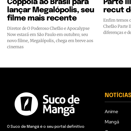
Coppola ao Brasil para
Parte l
lançar Megalópolis, seu
recut 
filme mais recente
Enfim temos o
Chefão Parte I
Diretor de O Poderoso Chefão e Apocalypse
diferenças e d
Now estará em São Paulo em outubro; seu
novo filme, Megalópolis, chega em breve aos
cinemas
NOTÍCIA
Anime
Mangá
O Suco de Mangá é o seu portal definitivo