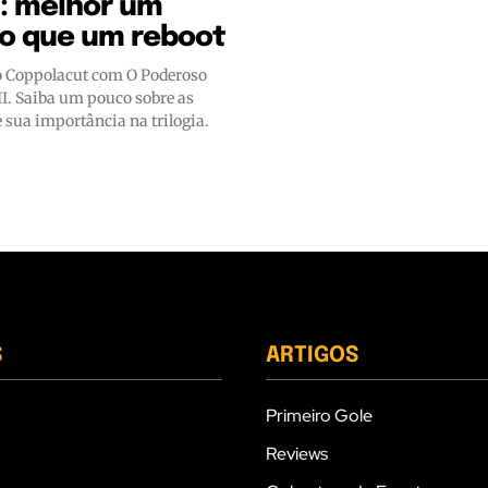
ll: melhor um
do que um reboot
 Coppolacut com O Poderoso
II. Saiba um pouco sobre as
e sua importância na trilogia.
S
ARTIGOS
Primeiro Gole
Reviews