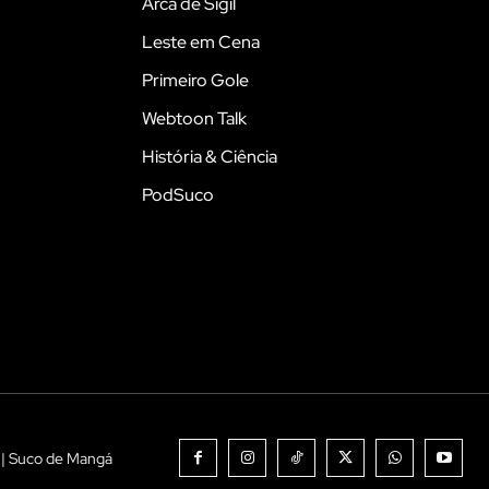
Arca de Sigil
Leste em Cena
Primeiro Gole
Webtoon Talk
História & Ciência
PodSuco
 | Suco de Mangá