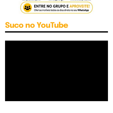
Suco no YouTube
Garota à beira mar (Inio Asano) | React