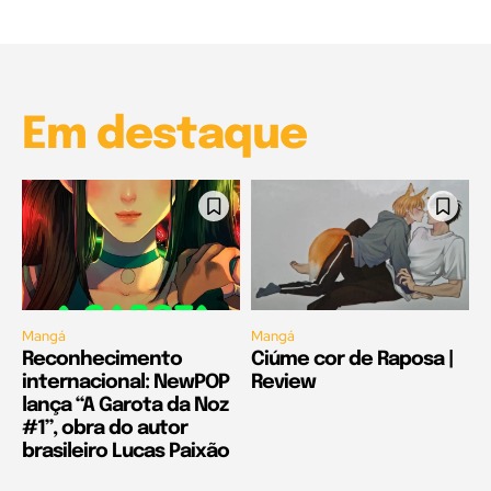
00:25
Garota à beira mar (Inio Asano) | React
00:25
Em destaque
Mangá
Mangá
Reconhecimento
Ciúme cor de Raposa |
internacional: NewPOP
Review
lança “A Garota da Noz
#1”, obra do autor
brasileiro Lucas Paixão