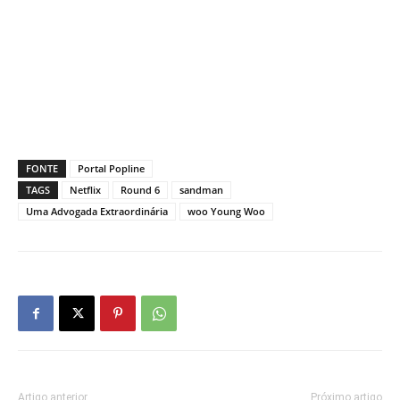
FONTE
Portal Popline
TAGS
Netflix
Round 6
sandman
Uma Advogada Extraordinária
woo Young Woo
Artigo anterior
Próximo artigo