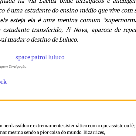
gnada na Via Láctea onde terráqueos e alieníge
co é uma estudante do ensino médio que vive com 
 ela esteja ela é uma menina comum “supernorma
 estudante transferido, ?? Nova, aparece de repe
 vai mudar o destino de Luluco.
magem Divulgação)
ork
nerd assíduo e extremamente sistemático com o que assiste ou lê; 
inar mesmo sendo a pior coisa do mundo. Bizarrices,