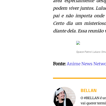
área especialmente desi
podem viver juntos. Lulu
pai e não importa onde
Certo dia um misterioso
diante dela. Essa reunião
Space Patrol Luluco (I
Fonte:
Anime News Netw
BELLAN
O #BELLAN é um 
vai querer term