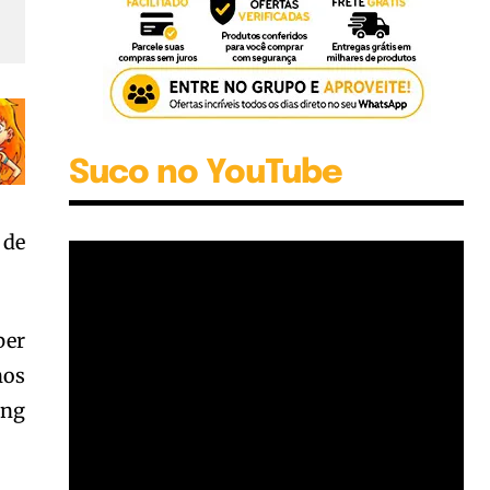
Suco no YouTube
 de
per
os
ing