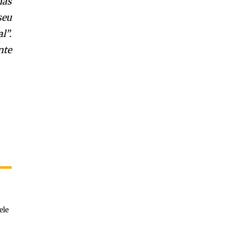
nas
seu
l”.
nte
ele