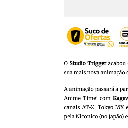
O
Studio Trigger
acabou d
sua mais nova animação d
A animação passará a part
Anime Time’ com
Kagew
canais AT-X, Tokyo MX e
pela Niconico (no Japão) 