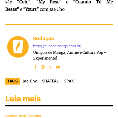
são
“Cute”
,
“My Rose”
e
“Cuando Tú Me
Besas”
e
“Yours”
com Jae Cho.
Redação
https://sucodemanga.com.br/
Um gole de Mangá, Anime e Cultura Pop -
Experimente!
Jae Cho
SHATEAU
SPAX
TAGS
Leia mais
Cobertura de Eventos