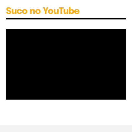
Suco no YouTube
Garota à beira mar (Inio Asano) | React
00:25
Garota à beira mar (Inio Asano) | React
00:25