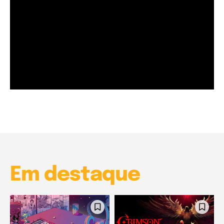
Garota à beira mar (Inio Asano) | React
00:25
Garota à beira mar (Inio Asano) | React
00:25
Em destaque