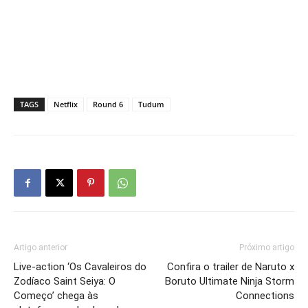
TAGS
Netflix
Round 6
Tudum
Artigo anterior
Próximo artigo
Live-action ‘Os Cavaleiros do
Confira o trailer de Naruto x
Zodíaco Saint Seiya: O
Boruto Ultimate Ninja Storm
Começo’ chega às
Connections