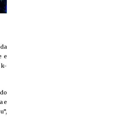
 da
e e
 k-
ndo
a e
u”,