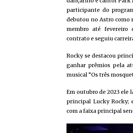
dançarino e cantor Par
participante do progra
debutou no Astro como r
membro até fevereiro 
contrato e seguiu carrei
Rocky se destacou princ
ganhar prêmios pela atu
musical “Os três mosquet
Em outubro de 2023 ele l
principal Lucky Rocky; 
com a faixa principal sen