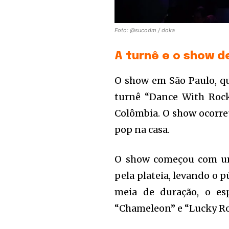
Foto: @sucodm / doka
A turnê e o show d
O show em São Paulo, qu
turnê “Dance With Rock
Colômbia. O show ocorreu
pop na casa.
O show começou com uma
pela plateia, levando o 
meia de duração, o es
“Chameleon” e “Lucky Ro