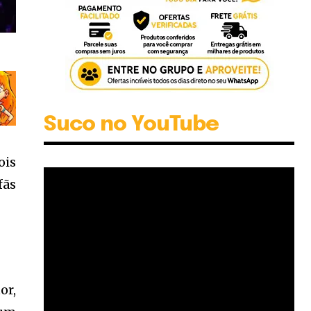
Suco no YouTube
ois
fãs
or,