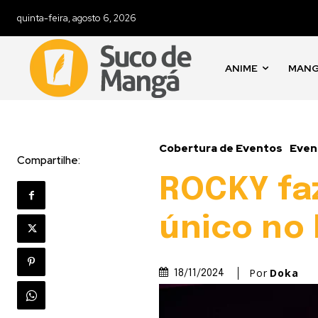
quinta-feira, agosto 6, 2026
ANIME
MAN
Cobertura de Eventos
Even
Compartilhe:
ROCKY faz
único no 
Por
Doka
18/11/2024