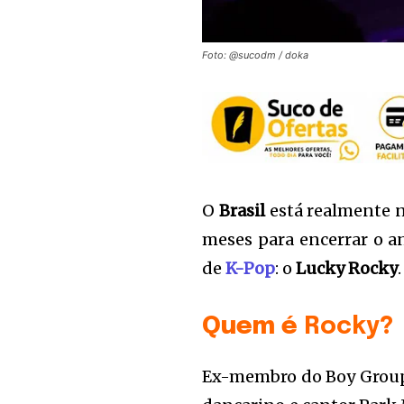
Foto: @sucodm / doka
O
Brasil
está realmente na
meses para encerrar o a
de
K-Pop
: o
Lucky Rocky
.
Quem é
Rocky
?
Ex-membro do Boy Group A