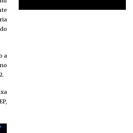
 um
nte
ria
Garota à beira mar (Inio Asano) | React
00:25
 do
Garota à beira mar (Inio Asano) | React
00:25
o a
 no
2.
ixa
EP,