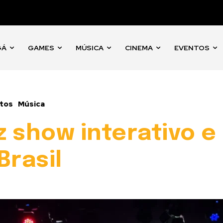
GÁ
GAMES
MÚSICA
CINEMA
EVENTOS
tos
Música
 show interativo e
Brasil