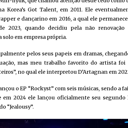
k Min-hyuk, que chamou atenção desde cedo como
ma Korea’s Got Talent, em 2011. Ele eventualme
apper e dançarino em 2016, a qual ele permanece
de 2023, quando decidiu pela não renovação
ra solo em empresa própria.
ipalmente pelos seus papeis em dramas, chegand
ação, mas meu trabalho favorito do artista foi
eiros”, no qual ele interpretou D’Artagnan em 202
ançou o EP “Rockyst” com seis músicas, sendo a fa
e em 2024 ele lançou oficialmente seu segundo 
do “Jealousy”.