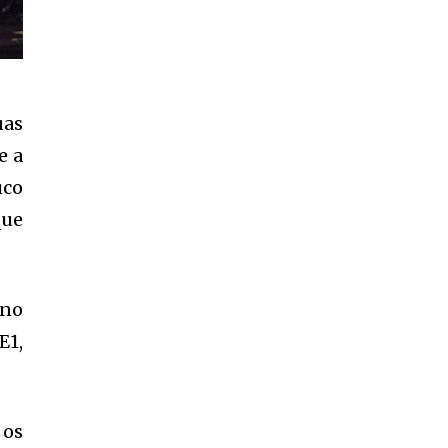
uas
e a
uco
que
 no
E1,
 os