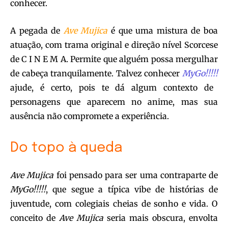
conhecer.
A pegada de
Ave Mujica
é que uma mistura de boa
atuação, com trama original e direção nível Scorcese
de C I N E M A. Permite que alguém possa mergulhar
de cabeça tranquilamente. Talvez conhecer
MyGo!!!!!
ajude, é certo, pois te dá algum contexto de
personagens que aparecem no anime, mas sua
ausência não compromete a experiência.
Do topo à queda
Ave Mujica
foi pensado para ser uma contraparte de
MyGo!!!!!
, que segue a típica vibe de histórias de
juventude, com colegiais cheias de sonho e vida. O
conceito de
Ave Mujica
seria mais obscura, envolta