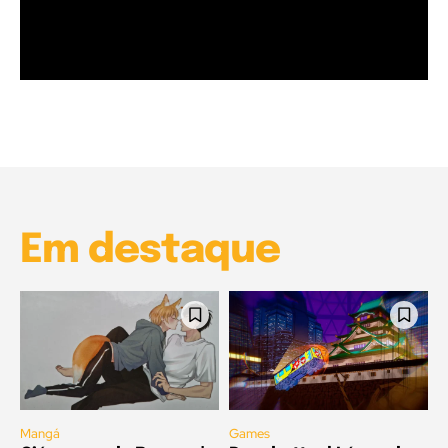
Garota à beira mar (Inio Asano) | React
00:25
Garota à beira mar (Inio Asano) | React
00:25
Em destaque
Mangá
Games