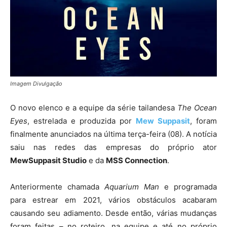
Imagem Divulgação
O novo elenco e a equipe da série tailandesa
The Ocean
Eyes
, estrelada e produzida por
Mew Suppasit
, foram
finalmente anunciados na última terça-feira (08). A notícia
saiu nas redes das empresas do próprio ator
MewSuppasit Studio
e da
MSS Connection
.
Anteriormente chamada
Aquarium Man
e programada
para estrear em 2021, vários obstáculos acabaram
causando seu adiamento. Desde então, várias mudanças
foram feitas – no roteiro, na equipe e até no próprio