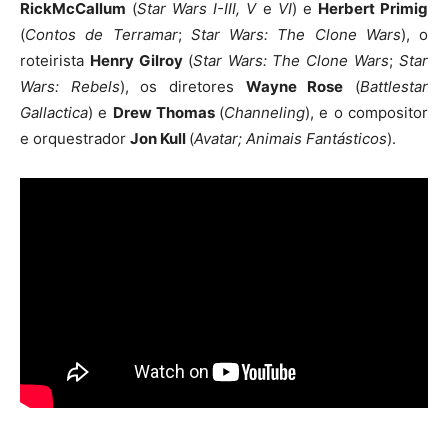
RickMcCallum
(
Star Wars I-III, V
e
VI
) e
Herbert Primig
(
Contos de Terramar
;
Star Wars: The Clone Wars
), o
roteirista
Henry Gilroy
(
Star Wars: The Clone Wars
;
Star
Wars:
Rebels
), os diretores
Wayne Rose
(
Battlestar
Gallactica
) e
Drew Thomas
(
Channeling
), e o compositor
e orquestrador
Jon Kull
(
Avatar; Animais Fantásticos
).