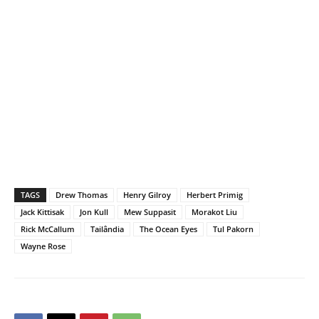
TAGS
Drew Thomas
Henry Gilroy
Herbert Primig
Jack Kittisak
Jon Kull
Mew Suppasit
Morakot Liu
Rick McCallum
Tailândia
The Ocean Eyes
Tul Pakorn
Wayne Rose