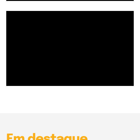
Garota à beira mar (Inio Asano) | React
00:25
Garota à beira mar (Inio Asano) | React
00:25
Em destaque