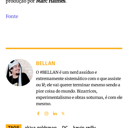
produção por
Marc Haimes
.
Fonte
BELLAN
O #BELLAN é um nerd assíduo e
extremamente sistemático com o que assiste
ou lê; ele vai querer terminar mesmo sendo a
pior coisa do mundo. Bizarrices,
experimentalismo e obras soturnas, é com ele
mesmo.
akiva goldsman
DC
kevin reilly
TAGS