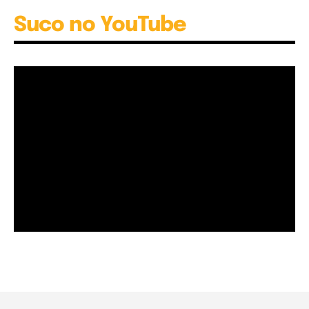
Suco no YouTube
Garota à beira mar (Inio Asano) | React
00:25
Garota à beira mar (Inio Asano) | React
00:25