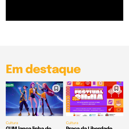
Garota à beira mar (Inio Asano) | React
00:25
Garota à beira mar (Inio Asano) | React
00:25
Em destaque
Cultura
Cultura
GUM lança linha de
Praça da Liberdade