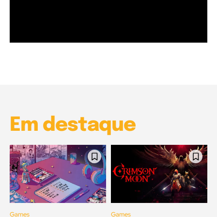
Garota à beira mar (Inio Asano) | React
00:25
Garota à beira mar (Inio Asano) | React
00:25
Em destaque
Games
Games