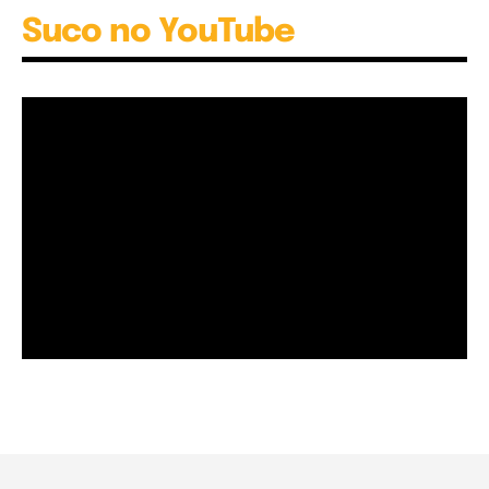
Suco no YouTube
Garota à beira mar (Inio Asano) | React
00:25
Garota à beira mar (Inio Asano) | React
00:25