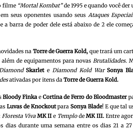
o filme
“Mortal Kombat”
de 1995 e quando você der
 em seus oponentes usando seus
Ataques Especiai
e a barra de poder dele está abaixo de 2 ele começ
novidades na
Torre de Guerra Kold,
que trará um car
 além de equipamentos para novas
Brutalidades.
M
Diamond
Skarlet
e
Diamond Kold War
Sonya Bl
ades
ativadas por itens da
Torre de Guerra Kold.
as
Bloody Finka
e
Cortina de Ferro do Bloodmaster
p
 as
Luvas de Knockout
para
Sonya Blade
! E que tal u
:
Floresta Viva
MK II
e
Templo
de
MK III.
Entre agor
os dias durante uma semana entre os dias 21 a 27