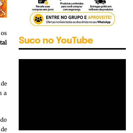
 os
Suco no YouTube
tal
 de
m a
 do
de