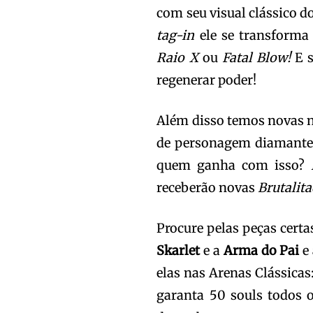
com seu visual clássico d
tag-in
ele se transforma
Raio
X
ou
Fatal Blow!
E s
regenerar poder!
Além disso temos novas 
de personagem diamante
quem ganha com isso?
receberão novas
Brutalit
Procure pelas peças cert
Skarlet
e a
Arma do Pai
e
elas nas Arenas Clássicas
garanta 50 souls todos 