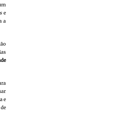
 um
s
e
a a
tão
as
ade
ara
sar
a e
 de