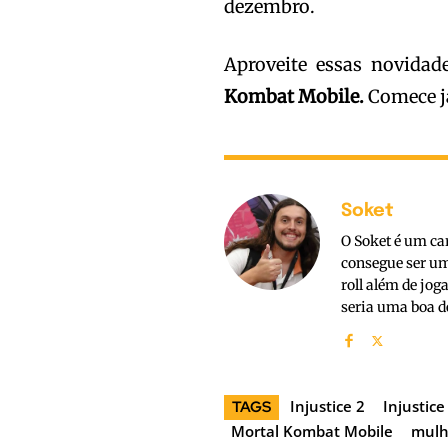
dezembro.
Aproveite essas novida
Kombat Mobile.
Comece já
Soket
O Soket é um ca
consegue ser um
roll além de jo
seria uma boa d
Injustice 2
Injustice
TAGS
Mortal Kombat Mobile
mulh