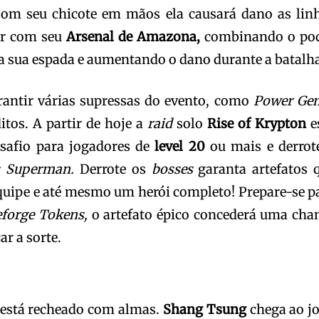
om seu chicote em mãos ela causará dano as lin
ir com seu
Arsenal de Amazona,
combinando o po
da sua espada e aumentando o dano durante a batalh
rantir várias supressas do evento, como
Power Ge
itos. A partir de hoje a
raid
solo
Rise of Krypton
e
esafio para jogadores de
level 20
ou mais e derrot
s Superman.
Derrote os
bosses
garanta artefatos 
quipe e até mesmo um herói completo! Prepare-se p
forge Tokens,
o artefato épico concederá uma cha
ar a sorte.
 está recheado com almas.
Shang Tsung
chega ao j