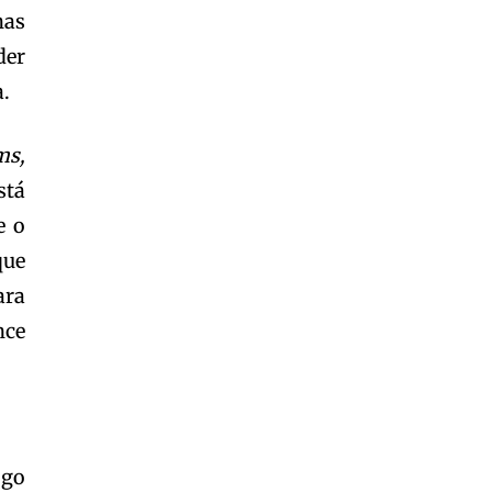
has
Garota à beira mar (Inio Asano) | React
00:25
der
Garota à beira mar (Inio Asano) | React
a.
00:25
ms,
stá
e o
que
ara
nce
ogo