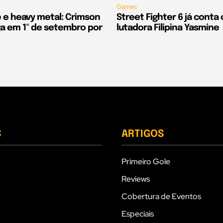
Games
e e heavy metal: Crimson
Street Fighter 6 já conta
 em 1º de setembro por
lutadora Filipina Yasmine
S
ARTIGOS
Primeiro Gole
Reviews
Cobertura de Eventos
Especiais