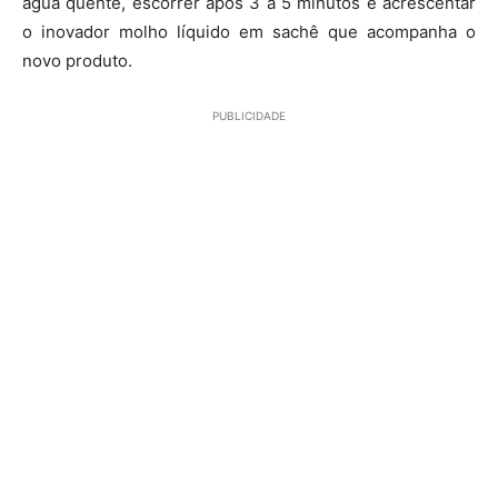
água quente, escorrer após 3 a 5 minutos e acrescentar
o inovador molho líquido em sachê que acompanha o
novo produto.
PUBLICIDADE