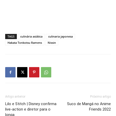
TAGS
culinária asiática
culinaria japonesa
Hakata Tonkotsu Ramens
Nissin
Artigo anterior
Próximo artigo
Lilo e Stitch | Disney confirma
Suco de Mangá no Anime
live-action e diretor para o
Friends 2022
longa